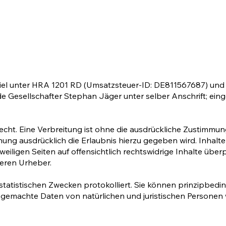
Kiel unter HRA 1201 RD (Umsatzsteuer-ID: DE811567687) un
e Gesellschafter Stephan Jäger unter selber Anschrift; ein
cht. Eine Verbreitung ist ohne die aus­drück­liche Zustimmu
ichung ausdrücklich die Erlaubnis hierzu gegeben wird. In­hal­
weiligen Seiten auf offensichtlich rechts­widrige Inhalte übe
deren Urheber.
 statistischen Zwecken protokolliert. Sie können prinzipbed
machte Daten von natürlichen und juristischen Personen w